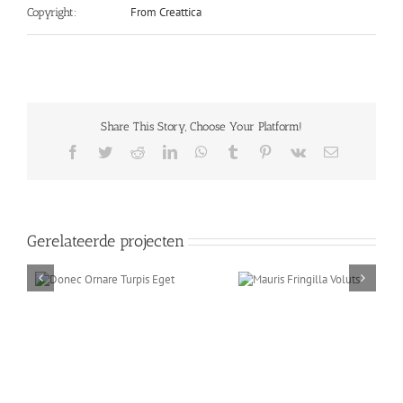
From Creattica
Copyright:
Share This Story, Choose Your Platform!
Facebook
Twitter
Reddit
LinkedIn
WhatsApp
Tumblr
Pinterest
Vk
E-
mail
Gerelateerde projecten
rpis
Mauris Fringilla
Proin Sodal
Voluts
Quam